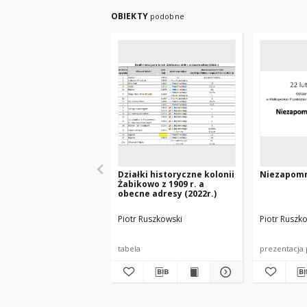
OBIEKTY
podobne
Działki historyczne kolonii
Niezapomn
Żabikowo z 1909 r. a
obecne adresy (2022r.)
Piotr Ruszkowski
Piotr Ruszk
tabela
prezentacja 