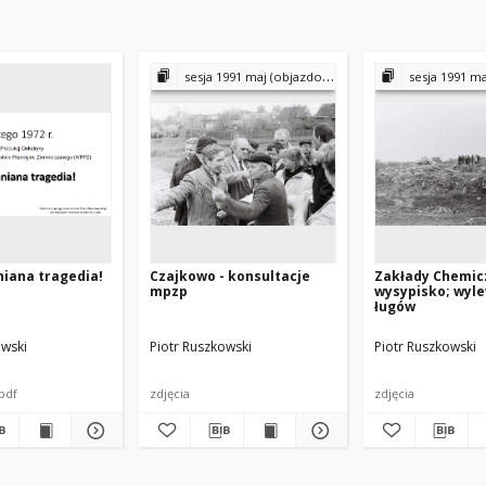
sesja 1991 maj (objazdowa)
sesja 1991 maj
iana tragedia!
Czajkowo - konsultacje
Zakłady Chemic
mpzp
wysypisko; wyl
ługów
owski
Piotr Ruszkowski
Piotr Ruszkowski
pdf
zdjęcia
zdjęcia