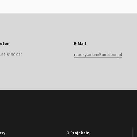
lefon
E-Mail
 61 8130 011
repozytorium@umlubon.pl
ksy
O Projekcie