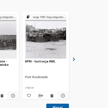
 (objazdowa)
sesja 1991 maj (objazdowa)
zne -
KPRI - lustracja RML
Holendrzy - rewizyta
ewisko
Piotr Ruszkowski
Piotr Ruszkowski
zdjęcia
zdjęcia
Więcej