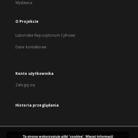
Wydawca
O Projekcie
Lubońskie Repozytorium Cyfrowe
Dane kontaktowe
Konto użytkownika
Zaloguj się
Historia przeglądania
Ten serwis działa dzięki oprogramowaniu
DInGO dLibra 6.3.17
Ta strona wykorzystuje pliki 'cookies'.
Więcej informacji