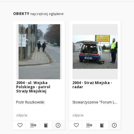
OBIEKTY
najczęściej oglądane
2004 - ul. Wojska
2004 - Straż Miejska -
200
Polskiego - patrol
radar
Po
Straży Miejskiej
SM
Piotr Ruszkowski
Stowarzyszenie "Forum Lubońskie"
Pio
zdjęcia
zdjęcia
zdj