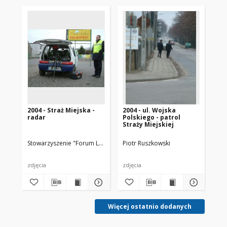
2004 - Straż Miejska -
2004 - ul. Wojska
200
radar
Polskiego - patrol
Po
Straży Miejskiej
SM
Stowarzyszenie "Forum Lubońskie"
Piotr Ruszkowski
Piotr Ruszkowski
Pio
zdjęcia
zdjęcia
zdj
Więcej ostatnio dodanych