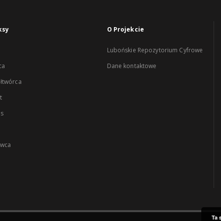
ksy
O Projekcie
Lubońskie Repozytorium Cyfrowe
ca
Dane kontaktowe
łtwórca
t
es
wca
Ta 