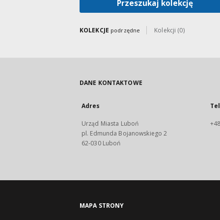
Przeszukaj kolekcję
KOLEKCJE
Kolekcji (0)
podrzędne
DANE KONTAKTOWE
Adres
Te
Urząd Miasta Luboń
+48
pl. Edmunda Bojanowskiego 2
62-030 Luboń
MAPA STRONY