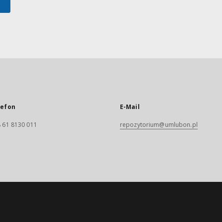
lefon
E-Mail
 61 8130 011
repozytorium@umlubon.pl