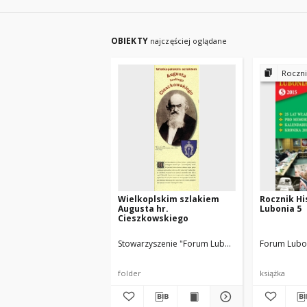
OBIEKTY
najczęściej oglądane
Rocznik 
Wielkoplskim szlakiem
Rocznik Hi
Augusta hr.
Lubonia 5
Cieszkowskiego
Stowarzyszenie "Forum Lubońskie"
Marek Bartos
Forum Lubo
folder
książka