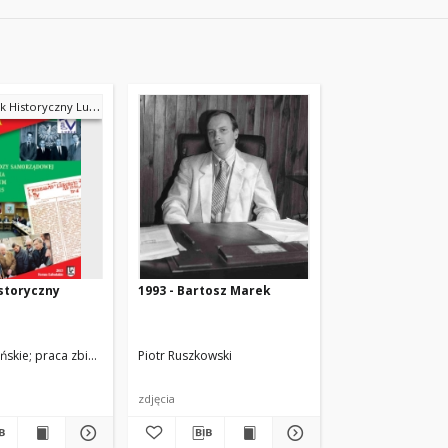
Historyczny Lubonia
storyczny
1993 - Bartosz Marek
z; Adam Dworaczyk; Krzysztof Moliński; Piotr Ruszkowski; Stanisław Malepszak; Il
ńskie
praca zbiorowa pod red. Piotr P. Ruszkowski
Piotr Ruszkowski
zdjęcia