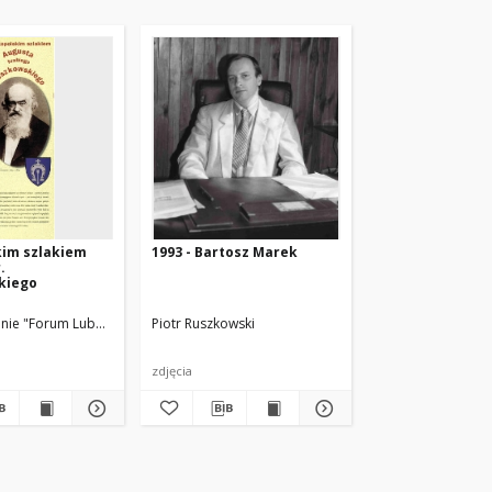
kim szlakiem
1993 - Bartosz Marek
.
kiego
 P. Ruszkowski
nie "Forum Lubońskie"
Marek Bartosz; Adam Dworaczyk; Krzysztof Moliński; Piot
Piotr Ruszkowski
zdjęcia