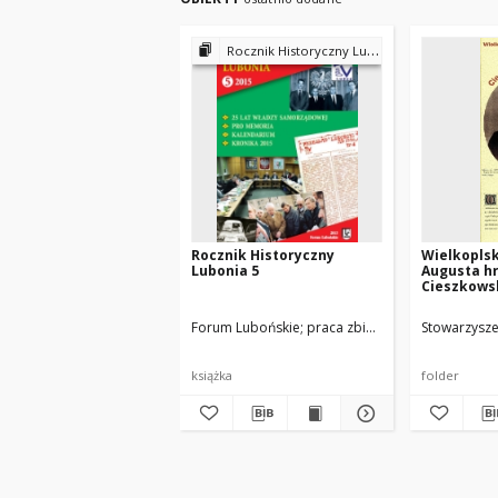
Rocznik Historyczny Lubonia
Rocznik Historyczny
Wielkopls
Lubonia 5
Augusta hr
Cieszkows
Forum Lubońskie
praca zbiorowa pod red. Piotr
Stowarzysze
książka
folder