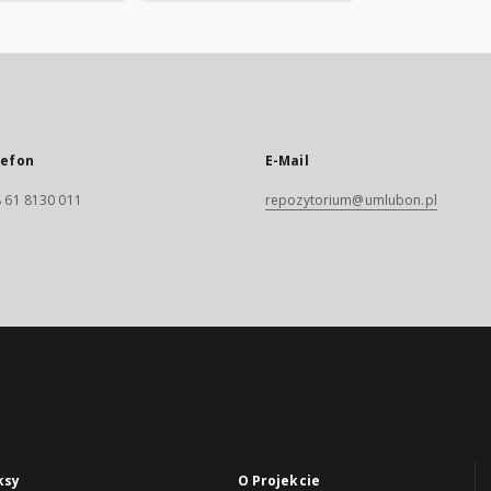
lefon
E-Mail
 61 8130 011
repozytorium@umlubon.pl
ksy
O Projekcie