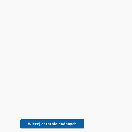
r Ruszkowski; Stanisław Malepszak; Iliana Firlik;
Więcej ostatnio dodanych