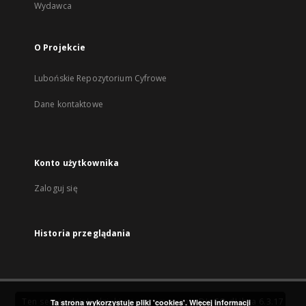
Wydawca
O Projekcie
Lubońskie Repozytorium Cyfrowe
Dane kontaktowe
Konto użytkownika
Zaloguj się
Historia przeglądania
Ten serwis działa dzięki oprogramowaniu
DInGO dLibra 6.3.17
Ta strona wykorzystuje pliki 'cookies'.
Więcej informacji