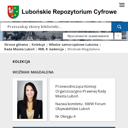
Wyszukiwanie zaawansowane
?
Strona główna
|
Kolekcje
|
Władze samorządowe Lubonia
|
Rada Miasta Luboń
|
RML 8. kadencja
|
Woźniak Magdalena
KOLEKCJA
WOŹNIAK MAGDALENA
Przewodnicząca Komisji
Organzizacyjno-Prawnej Rady
Miasta Luboń
Nazwa komitetu : KWW Forum
Obywatelskie Luboń
Nr Okręgu 4