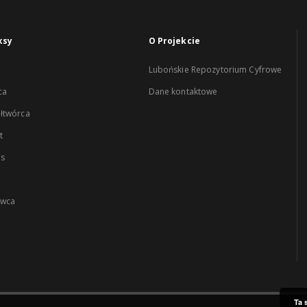
ksy
O Projekcie
Lubońskie Repozytorium Cyfrowe
ca
Dane kontaktowe
łtwórca
t
es
wca
Ta 