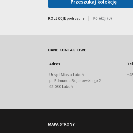
Przeszukaj kolekcję
KOLEKCJE
Kolekcji (0)
podrzędne
DANE KONTAKTOWE
Adres
Te
Urząd Miasta Luboń
+48
pl. Edmunda Bojanowskiego 2
62-030 Luboń
MAPA STRONY