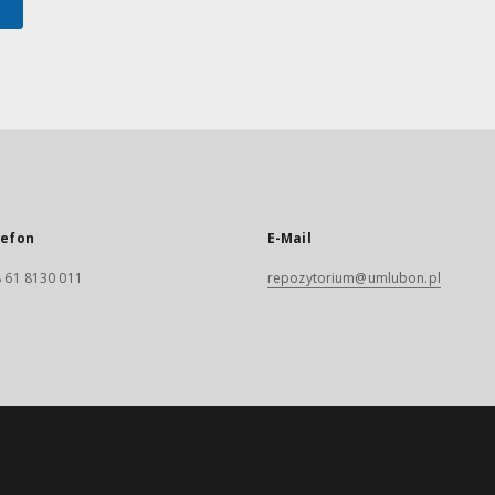
lefon
E-Mail
 61 8130 011
repozytorium@umlubon.pl