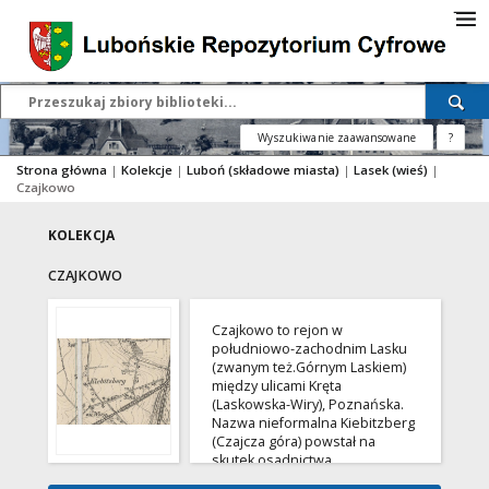
Wyszukiwanie zaawansowane
?
Strona główna
|
Kolekcje
|
Luboń (składowe miasta)
|
Lasek (wieś)
|
Czajkowo
KOLEKCJA
CZAJKOWO
Czajkowo to rejon w
południowo-zachodnim Lasku
(zwanym też.Górnym Laskiem)
między ulicami Kręta
(Laskowska-Wiry), Poznańska.
Nazwa nieformalna Kiebitzberg
(Czajcza góra) powstał na
skutek osadnictwa
niemieckiego w tym rejonie.