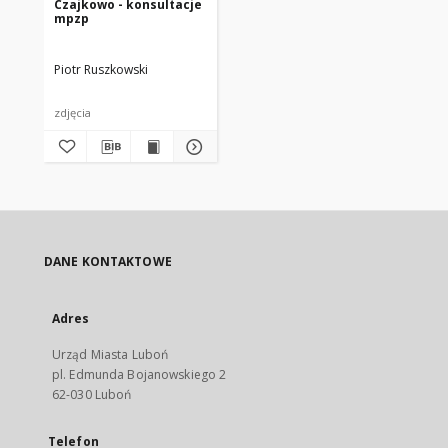
Czajkowo - konsultacje
mpzp
Piotr Ruszkowski
zdjęcia
DANE KONTAKTOWE
Adres
Urząd Miasta Luboń
pl. Edmunda Bojanowskiego 2
62-030 Luboń
Telefon