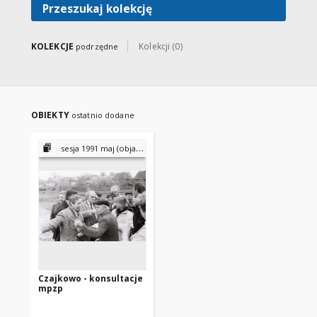
Występuje m.in. na mapach.
Przeszukaj kolekcję
KOLEKCJE
Kolekcji (0)
podrzędne
OBIEKTY
ostatnio dodane
sesja 1991 maj (objazdowa)
Czajkowo - konsultacje
mpzp