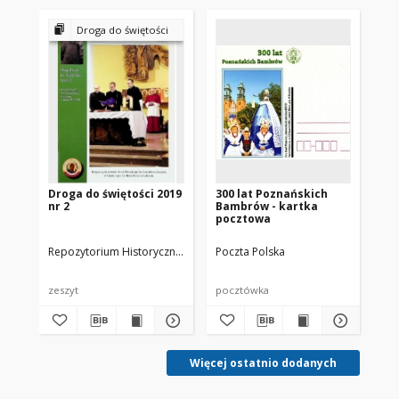
Droga do świętości
Droga do świętości 2019
300 lat Poznańskich
Gd
nr 2
Bambrów - kartka
by
pocztowa
Na
Or
Na
Repozytorium Historyczne Miasta Luboń
Poczta Polska
Wydawnictwo Kontekst
zw
zeszyt
pocztówka
ksi
Więcej ostatnio dodanych