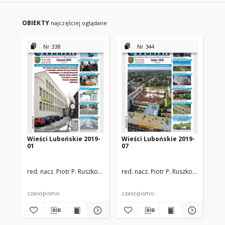
OBIEKTY
najczęściej oglądane
Nr 338
Nr 344
Wieści Lubońskie 2019-
Wieści Lubońskie 2019-
Wi
01
07
11
red. nacz. Piotr P. Ruszkowski
zespół redakcyjny
red. nacz. Piotr P. Ruszkowski
zespó
red
czasopismo
czasopismo
cz