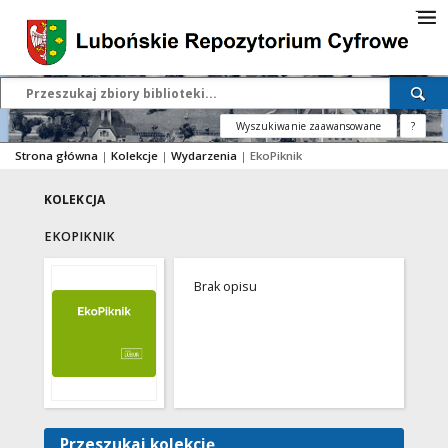
Wyszukiwanie zaawansowane
?
Strona główna
|
Kolekcje
|
Wydarzenia
|
EkoPiknik
KOLEKCJA
EKOPIKNIK
Brak opisu
Przeszukaj kolekcję