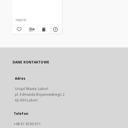
zdjęcia
DANE KONTAKTOWE
Adres
Urząd Miasta Luboń
pl. Edmunda Bojanowskiego 2
62-030 Luboń
Telefon
+48 61 8130 011