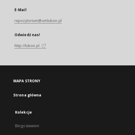
E-Mail
repozytorium@umlubon.pl
Odwiedź nas!
http://lubon.pl
MAPA STRONY
Strona główna
Kolekcje
Błogosławieni