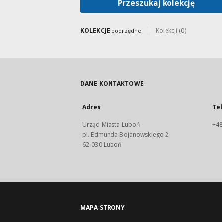
Przeszukaj kolekcję
KOLEKCJE
Kolekcji (0)
podrzędne
DANE KONTAKTOWE
Adres
Te
Urząd Miasta Luboń
+48
pl. Edmunda Bojanowskiego 2
62-030 Luboń
MAPA STRONY