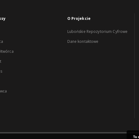
ksy
O Projekcie
Lubońskie Repozytorium Cyfrowe
ca
Dane kontaktowe
łtwórca
t
es
wca
Ta 