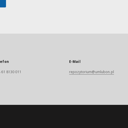
lefon
E-Mail
 61 8130 011
repozytorium@umlubon.pl