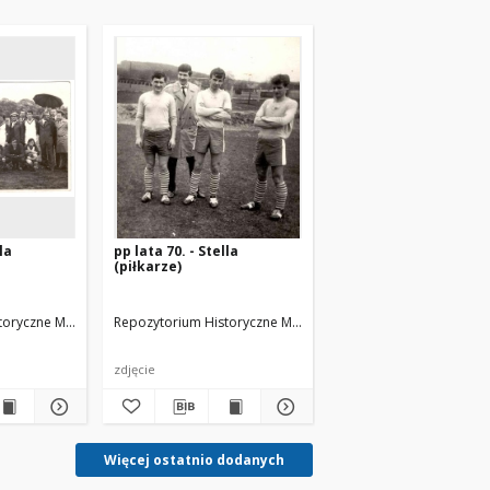
la
pp lata 70. - Stella
(piłkarze)
toryczne Miasta Luboń
wski J.
Repozytorium Historyczne Miasta Luboń
arch. Michałowski J.
arch. Kołodziej Jerz
zdjęcie
Więcej ostatnio dodanych