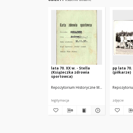
lata 70. XX w. - Stella
pp lata 70. 
(Książeczka zdrowia
(piłkarze)
sportowca)
Repozytorium Historyczne Miasta Luboń
Repozytoriu
arch. S
legitymacja
zdjęcie