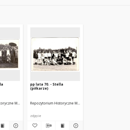
la
pp lata 70. - Stella
(piłkarze)
toryczne Miasta Luboń
wski J.
Repozytorium Historyczne Miasta Luboń
arch. Michałowski J.
arch. Michałowski J.
zdjęcie