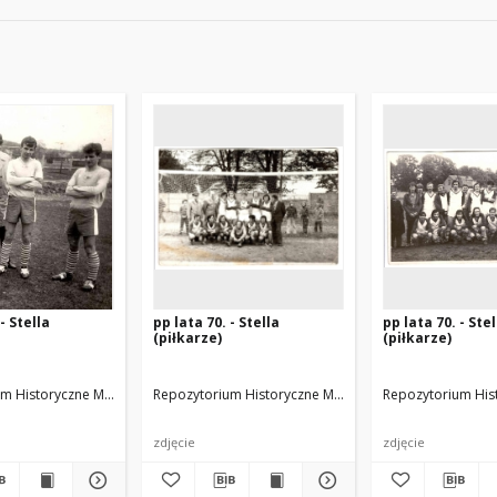
- Stella
pp lata 70. - Stella
pp lata 70. - Stel
(piłkarze)
(piłkarze)
m Historyczne Miasta Luboń
znajder Andrzej
Repozytorium Historyczne Miasta Luboń
arch. Kołodziej Jerzy
Repozytorium His
arch. Michało
zdjęcie
zdjęcie