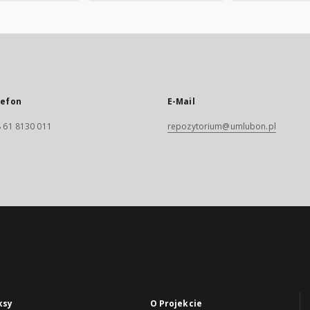
lefon
E-Mail
 61 8130 011
repozytorium@umlubon.pl
ksy
O Projekcie