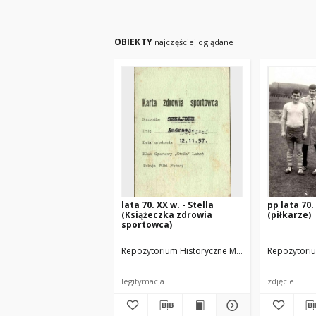
OBIEKTY
najczęściej oglądane
lata 70. XX w. - Stella
pp lata 70. 
(Książeczka zdrowia
(piłkarze)
sportowca)
Repozytorium Historyczne Miasta Luboń
Repozytoriu
arch. S
legitymacja
zdjęcie