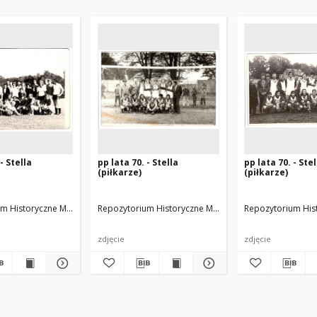
- Stella
pp lata 70. - Stella
pp lata 70. - Stel
(piłkarze)
(piłkarze)
m Historyczne Miasta Luboń
znajder Andrzej
Repozytorium Historyczne Miasta Luboń
arch. Michałowski J.
Repozytorium His
arch. Michało
zdjęcie
zdjęcie