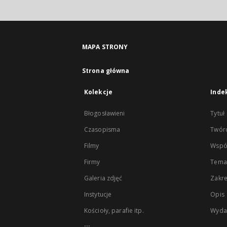
MAPA STRONY
Strona główna
Kolekcje
Inde
Błogosławieni
Tytuł
Czasopisma
Twór
Filmy
Wspó
Firmy
Tema
Galeria zdjęć
Zakr
Instytucje
Opis
Kościoły, parafie itp.
Wyda
...