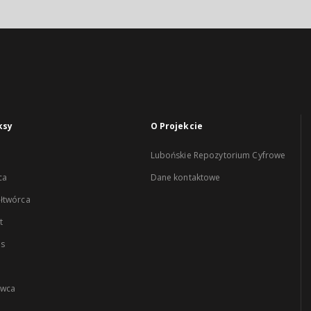
ksy
O Projekcie
Lubońskie Repozytorium Cyfrowe
ca
Dane kontaktowe
łtwórca
t
es
wca