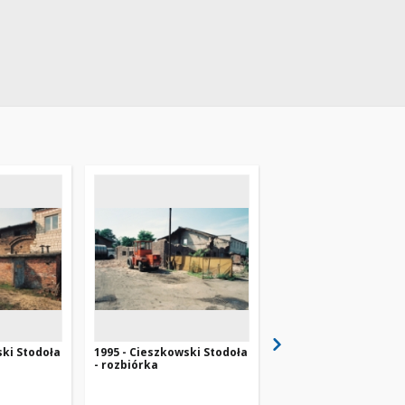
ski Stodoła
1995 - Cieszkowski Stodoła
1994 - TVPoznań -
- rozbiórka
spotkanie z władzam
miasta