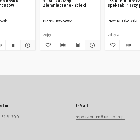
fia Bosko -
1994 - Zakłady
1994 - Bibliotek
ancuzów
Ziemniaczane - ścieki
spektakl " Trzy 
owski
Piotr Ruszkowski
Piotr Ruszkowski
zdjęcia
zdjęcia
lefon
E-Mail
 61 8130 011
repozytorium@umlubon.pl