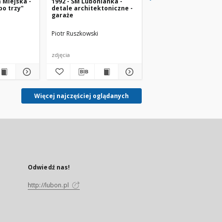
a Miejska -
1992 - SM Lubonianka -
1994 - ul. Poniatowsk
po trzy"
detale architektoniczne -
14
garaże
Piotr Ruszkowski
Piotr Ruszkowski
zdjęcia
zdjęcie
Więcej najczęściej oglądanych
Odwiedź nas!
http://lubon.pl