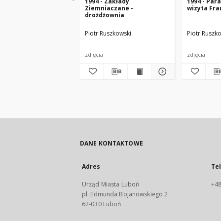
1994 - Zakłady
1994 - Para
Ziemniaczane -
wizyta Fr
drożdżownia
Piotr Ruszkowski
Piotr Ruszk
zdjęcia
zdjęcia
DANE KONTAKTOWE
Adres
Te
Urząd Miasta Luboń
+48
pl. Edmunda Bojanowskiego 2
62-030 Luboń