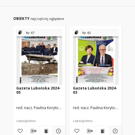
OBIEKTY
najczęściej oglądane
Nr 47
Nr 45
Gazeta Lubońska 2024-
Gazeta Lubońska 2024-
Ga
05
03
04
red. nacz. Paulina Korytowska
zespół redakcyjny
red. nacz. Paulina Korytowska
zespó
red
czasopismo
czasopismo
cz