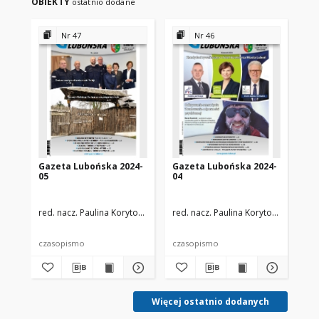
OBIEKTY
ostatnio dodane
Nr 47
Nr 46
Gazeta Lubońska 2024-
Gazeta Lubońska 2024-
Ga
05
04
03
red. nacz. Paulina Korytowska
zespół redakcyjny
red. nacz. Paulina Korytowska
zespó
red
czasopismo
czasopismo
cz
Więcej ostatnio dodanych