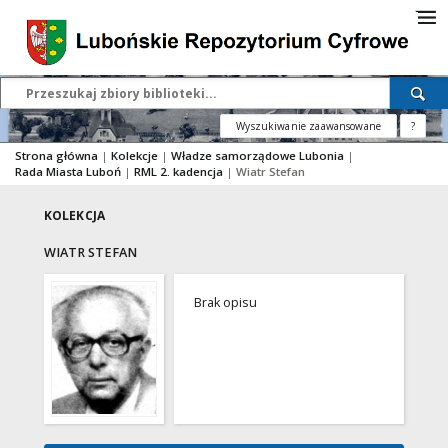
Wyszukiwanie zaawansowane
?
Strona główna
|
Kolekcje
|
Władze samorządowe Lubonia
|
Rada Miasta Luboń
|
RML 2. kadencja
|
Wiatr Stefan
KOLEKCJA
WIATR STEFAN
Brak opisu