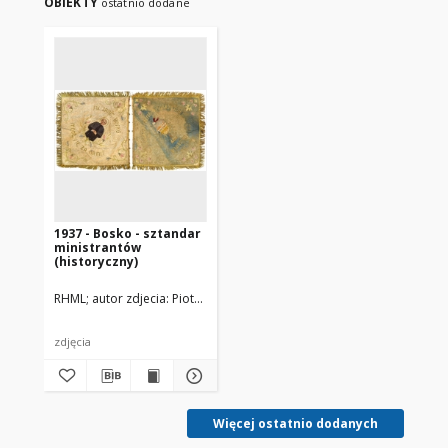
OBIEKTY
ostatnio dodane
1937 - Bosko - sztandar
ministrantów
(historyczny)
RHML
autor zdjecia: Piotr Ruszkowski
zdjęcia
Więcej ostatnio dodanych