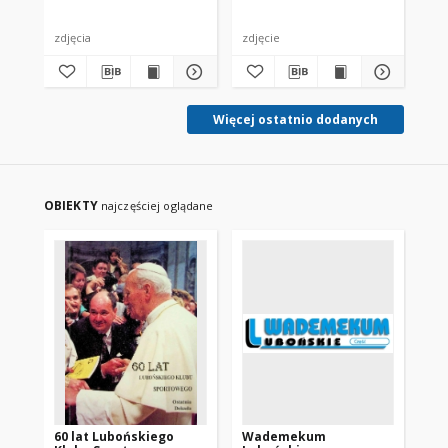
zdjęcia
zdjęcie
zdj
Więcej ostatnio dodanych
OBIEKTY
najczęściej oglądane
60 lat Lubońskiego
Wademekum
19