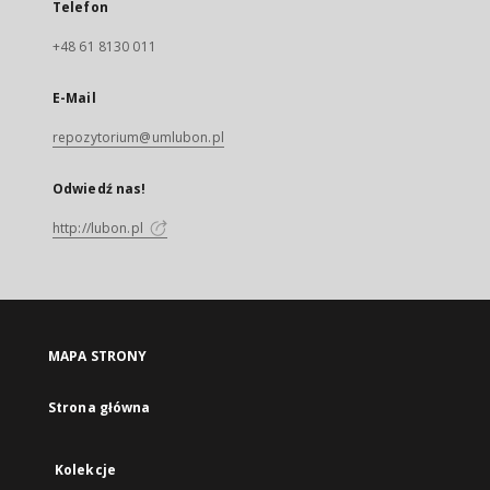
Telefon
+48 61 8130 011
E-Mail
repozytorium@umlubon.pl
Odwiedź nas!
http://lubon.pl
MAPA STRONY
Strona główna
Kolekcje