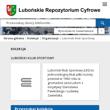
Wyszukiwanie zaawansowane
?
Strona główna
|
Kolekcje
|
Organizacje
|
Luboński Klub Sportowy
KOLEKCJA
LUBOŃSKI KLUB SPORTOWY
Luboński Klub Sportowy (LKS) to
jednosekcyjny klub piłki nożnej
powstał w 1943 roku w
gromadzie (wsi) Luboń z
inicjatywy Stanisława
Pawlickiego i Ludwika
Zawielaka.
Przeszukaj kolekcję