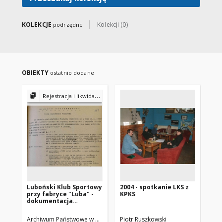
KOLEKCJE
Kolekcji (0)
podrzędne
OBIEKTY
ostatnio dodane
Rejestracja i likwidacja stowarzyszeń i związków 53/471/0/2.1/3723
Luboński Klub Sportowy
2004 - spotkanie LKS z
200
przy fabryce "Luba" -
KPKS
sp
dokumentacja
powojennej rejestracji
(1946-1948)
Archiwum Państwowe w Poznaniu
Piotr Ruszkowski
Urząd Wojewódzki Poznański
Prz