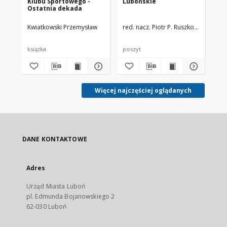
Klubu Sportowego -
Lubońskie
Sp
Ostatnia dekada
op
Kwiatkowski Przemysław
red. nacz. Piotr P. Ruszkowski
zespó
Pio
książka
poszyt
zdj
Więcej najczęściej oglądanych
DANE KONTAKTOWE
Adres
Urząd Miasta Luboń
pl. Edmunda Bojanowskiego 2
62-030 Luboń