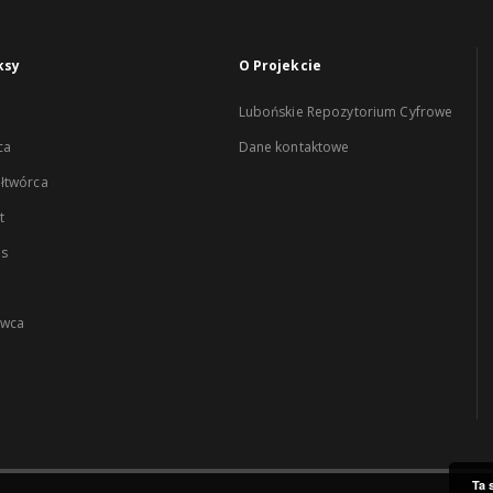
ksy
O Projekcie
Lubońskie Repozytorium Cyfrowe
ca
Dane kontaktowe
łtwórca
t
es
wca
Ta 