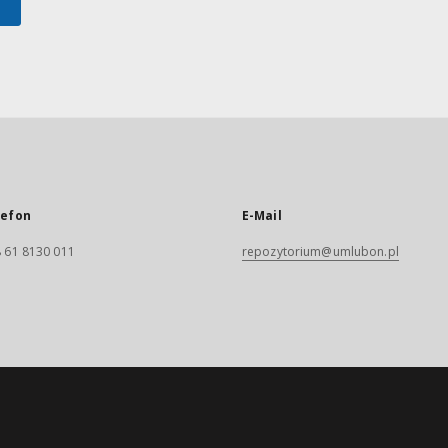
lefon
E-Mail
 61 8130 011
repozytorium@umlubon.pl