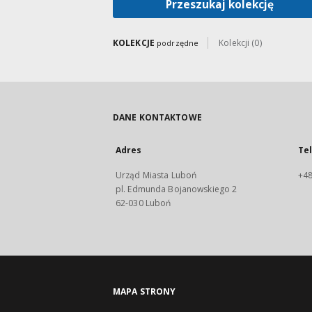
Przeszukaj kolekcję
KOLEKCJE
Kolekcji (0)
podrzędne
DANE KONTAKTOWE
Adres
Te
Urząd Miasta Luboń
+48
pl. Edmunda Bojanowskiego 2
62-030 Luboń
MAPA STRONY