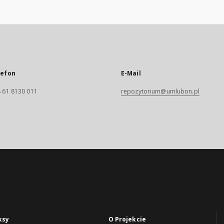
lefon
E-Mail
 61 8130 011
repozytorium@umlubon.pl
ksy
O Projekcie