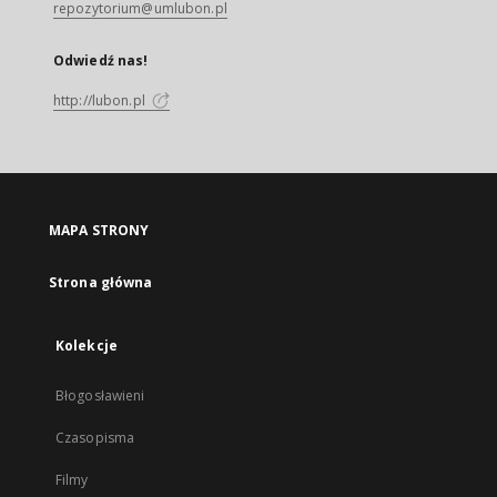
repozytorium@umlubon.pl
Odwiedź nas!
http://lubon.pl
MAPA STRONY
Strona główna
Kolekcje
Błogosławieni
Czasopisma
Filmy