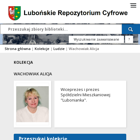
Wyszukiwanie zaawansowane
?
Strona główna
|
Kolekcje
|
Ludzie
|
Wachowiak Alicja
KOLEKCJA
WACHOWIAK ALICJA
Wiceprezes i prezes
Spółdzielni Mieszkaniowej
"Lubonianka".
Przeszukaj kolekcję