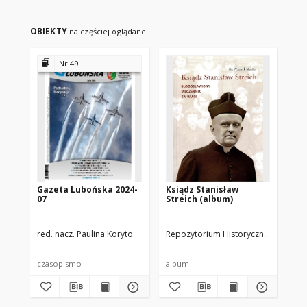
OBIEKTY
najczęściej oglądane
Nr 49
Gazeta Lubońska 2024-
Ksiądz Stanisław
Ga
07
Streich (album)
05
red. nacz. Paulina Korytowska
zespół redakcyjny
Repozytorium Historyczne Miasta L
red
czasopismo
album
cz