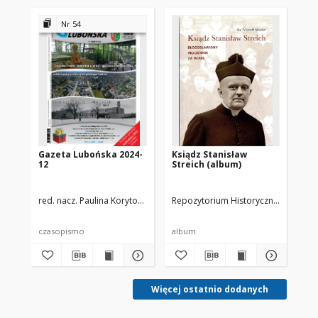
Nr 54
Gazeta Lubońska 2024-
Ksiądz Stanisław
20
12
Streich (album)
us
ko
ju
red. nacz. Paulina Korytowska
zespół redakcyjny
Repozytorium Historyczne Miasta L
RH
czasopismo
album
zdj
Więcej ostatnio dodanych