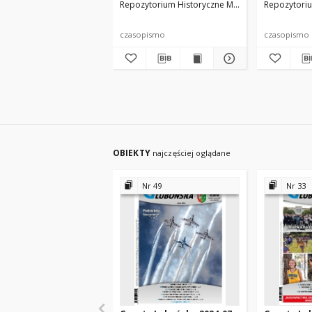
Repozytorium Historyczne Miasta Luboń
Repozytoriu
red. na
czasopismo
czasopismo
OBIEKTY
najczęściej oglądane
Nr 49
Nr 33