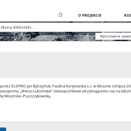
O PROJEKCIE
KOL
Wyszukiwanie zaawa
rzez ELSPIRO Jan Bylczyński, Paulina Korytowska s.c. w Mosinie od lipca 2020
czasopismu „Wieści Lubońskie” (miesięcznikowi utrzymującemu się na lubońs
tę Mosińsko–Puszczykowską.