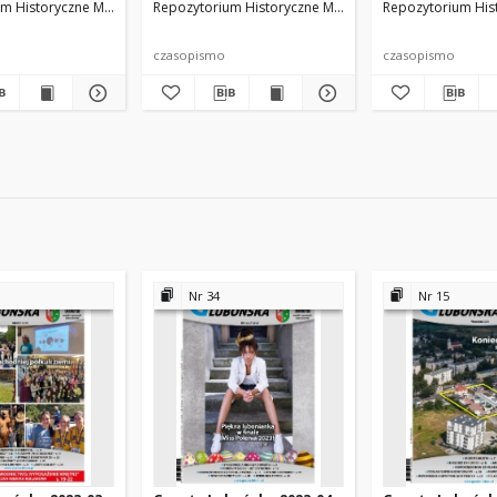
m Historyczne Miasta Luboń
cz. Beata Spychała i zespół redakcyjny
Repozytorium Historyczne Miasta Luboń
red. nacz. Beata Spychała i zespół redakcyjny
Repozytorium His
red. nacz. Be
czasopismo
czasopismo
Nr 34
Nr 15