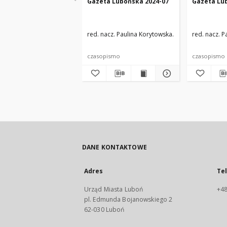
Gazeta Lubońska 2024-07
Gazeta Lu
red. nacz. Paulina Korytowska
zespół redakcyjny
red. nacz. 
czasopismo
czasopismo
DANE KONTAKTOWE
Adres
Te
Urząd Miasta Luboń
+48
pl. Edmunda Bojanowskiego 2
62-030 Luboń