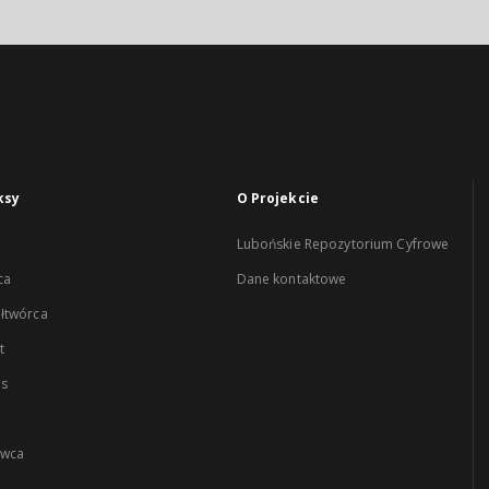
ksy
O Projekcie
Lubońskie Repozytorium Cyfrowe
ca
Dane kontaktowe
łtwórca
t
es
wca