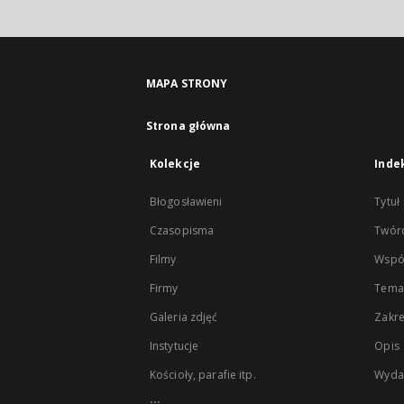
MAPA STRONY
Strona główna
Kolekcje
Inde
Błogosławieni
Tytuł
Czasopisma
Twór
Filmy
Wspó
Firmy
Tema
Galeria zdjęć
Zakr
Instytucje
Opis
Kościoły, parafie itp.
Wyda
...