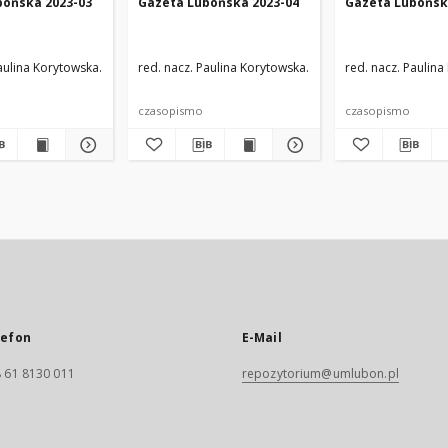
bońska 2023-03
Gazeta Lubońska 2023-04
Gazeta Lubońsk
Paulina Korytowska
zespół redakcyjny
red. nacz. Paulina Korytowska
zespół redakcyjny
red. nacz. Paulin
czasopismo
czasopismo
lefon
E-Mail
 61 8130 011
repozytorium@umlubon.pl