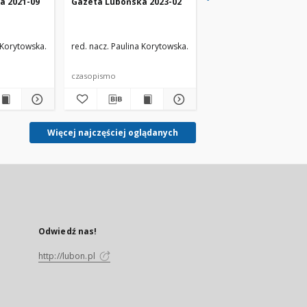
a 2021-09
Gazeta Lubońska 2023-02
Gazeta Lubońska 202
a Korytowska
zespół redakcyjny
red. nacz. Paulina Korytowska
zespół redakcyjny
red. nacz. Paulina Kory
czasopismo
czasopismo
Więcej najczęściej oglądanych
Odwiedź nas!
http://lubon.pl