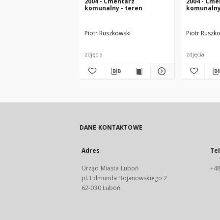
2004 - Cmentarz
2004 - Cme
komunalny - teren
komunalny
Piotr Ruszkowski
Piotr Ruszk
zdjęcia
zdjęcia
DANE KONTAKTOWE
Adres
Te
Urząd Miasta Luboń
+48
pl. Edmunda Bojanowskiego 2
62-030 Luboń