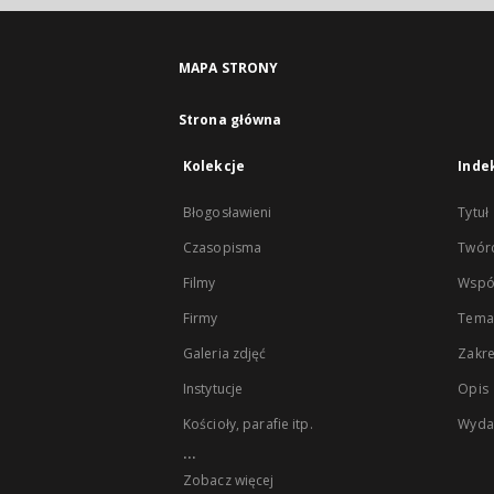
MAPA STRONY
Strona główna
Kolekcje
Inde
Błogosławieni
Tytuł
Czasopisma
Twór
Filmy
Wspó
Firmy
Tema
Galeria zdjęć
Zakr
Instytucje
Opis
Kościoły, parafie itp.
Wyda
...
Zobacz więcej