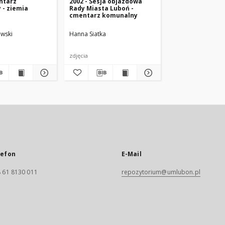
ntarz
2002 - Sesja objazdowa
 - ziemia
Rady Miasta Luboń -
cmentarz komunalny
owski
Hanna Siatka
zdjęcia
lefon
E-Mail
 61 8130 011
repozytorium@umlubon.pl