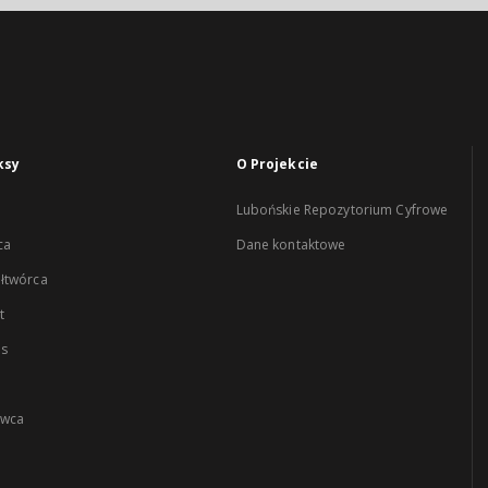
ksy
O Projekcie
Lubońskie Repozytorium Cyfrowe
ca
Dane kontaktowe
łtwórca
t
es
wca