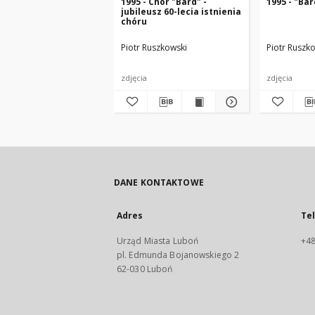
1995 - Chór "Bard" -
1995 - "Ba
jubileusz 60-lecia istnienia
chóru
Piotr Ruszkowski
Piotr Ruszk
zdjęcia
zdjęcia
DANE KONTAKTOWE
Adres
Te
Urząd Miasta Luboń
+48
pl. Edmunda Bojanowskiego 2
62-030 Luboń