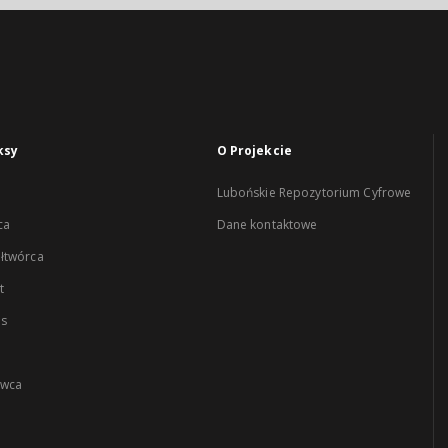
ksy
O Projekcie
Lubońskie Repozytorium Cyfrowe
ca
Dane kontaktowe
łtwórca
t
es
wca