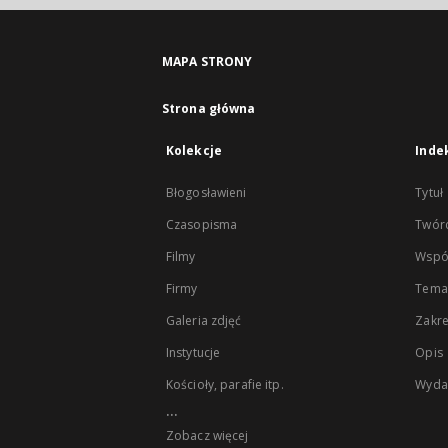
MAPA STRONY
Strona główna
Kolekcje
Inde
Błogosławieni
Tytuł
Czasopisma
Twór
Filmy
Wspó
Firmy
Tema
Galeria zdjęć
Zakr
Instytucje
Opis
Kościoły, parafie itp.
Wyda
...
Zobacz więcej