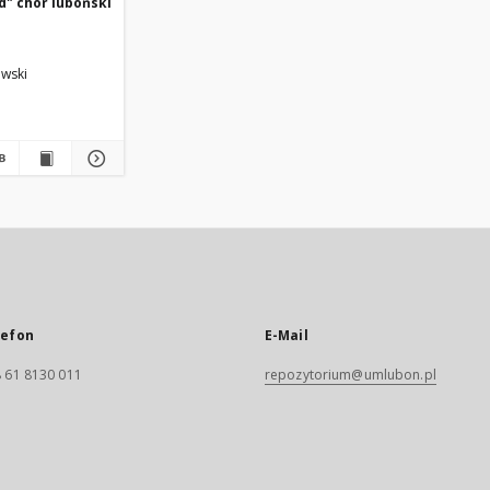
rd" chór luboński
owski
lefon
E-Mail
 61 8130 011
repozytorium@umlubon.pl