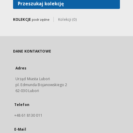
miejskich rad narodowych;
Przeszukaj kolekcję
dzielnicowych rad narodowych;
rad narodowych osiedli i
gromadzkich rad narodowych.
KOLEKCJE
Kolekcji (0)
podrzędne
DANE KONTAKTOWE
Adres
Urząd Miasta Luboń
pl. Edmunda Bojanowskiego 2
62-030 Luboń
Telefon
+48 61 8130 011
E-Mail