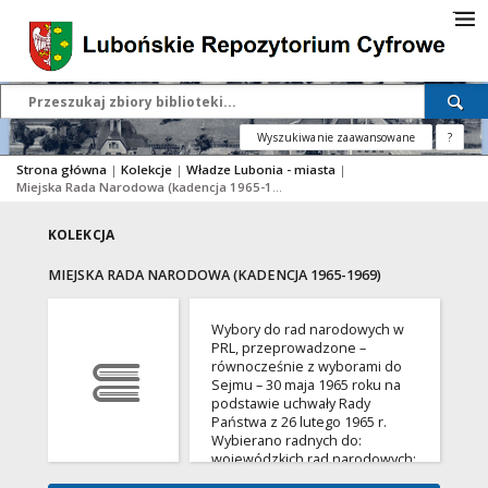
Wyszukiwanie zaawansowane
?
Strona główna
|
Kolekcje
|
Władze Lubonia - miasta
|
Miejska Rada Narodowa (kadencja 1965-1969)
KOLEKCJA
MIEJSKA RADA NARODOWA (KADENCJA 1965-1969)
Wybory do rad narodowych w
PRL, przeprowadzone –
równocześnie z wyborami do
Sejmu – 30 maja 1965 roku na
podstawie uchwały Rady
Państwa z 26 lutego 1965 r.
Wybierano radnych do:
wojewódzkich rad narodowych;
powiatowych rad narodowych;