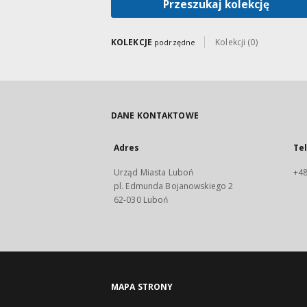
Przeszukaj kolekcję
KOLEKCJE
Kolekcji (0)
podrzędne
DANE KONTAKTOWE
Adres
Te
Urząd Miasta Luboń
+48
pl. Edmunda Bojanowskiego 2
62-030 Luboń
MAPA STRONY