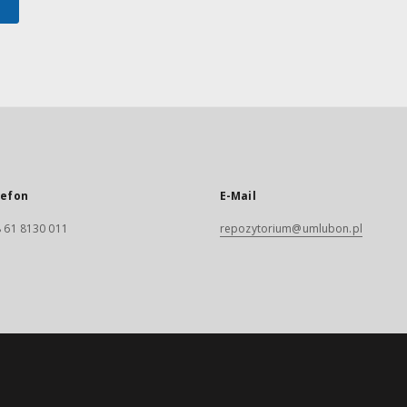
lefon
E-Mail
 61 8130 011
repozytorium@umlubon.pl