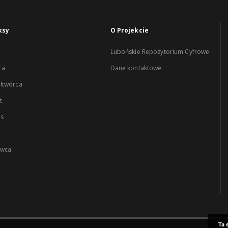
ksy
O Projekcie
Lubońskie Repozytorium Cyfrowe
ca
Dane kontaktowe
łtwórca
t
es
wca
Ta 