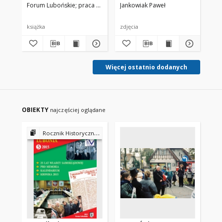
Forum Lubońskie
praca zbiorowa pod red. Piotr P. Ruszkowski
Jankowiak Paweł
książka
zdjęcia
Więcej ostatnio dodanych
OBIEKTY
najczęściej oglądane
Rocznik Historyczny Lubonia