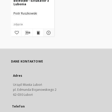
Bolesław - sztukator z
Lubonia
Piotr Ruszkowski
zdjęcia
DANE KONTAKTOWE
Adres
Urząd Miasta Luboń
pl. Edmunda Bojanowskiego 2
62-030 Luboń
Telefon