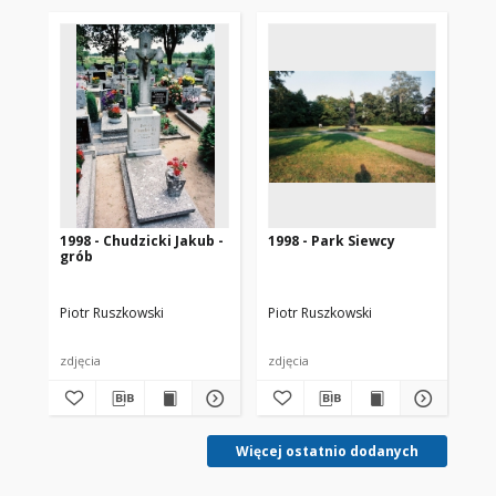
1998 - Chudzicki Jakub -
1998 - Park Siewcy
199
grób
Mi
ra
Piotr Ruszkowski
Piotr Ruszkowski
Pio
zdjęcia
zdjęcia
zdj
Więcej ostatnio dodanych