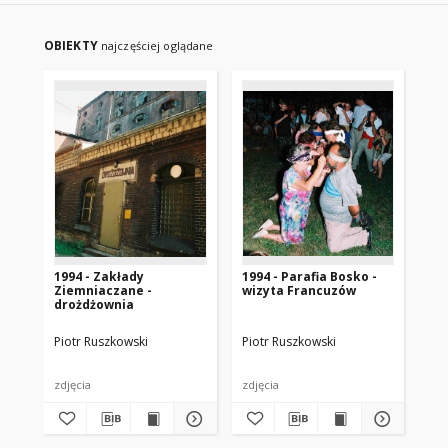
OBIEKTY
najczęściej oglądane
1994 - Zakłady
1994 - Parafia Bosko -
19
Ziemniaczane -
wizyta Francuzów
Zi
drożdżownia
Piotr Ruszkowski
Piotr Ruszkowski
Pio
zdjęcia
zdjęcia
zdj