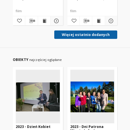
film
film
fil
Więcej ostatnio dodanych
OBIEKTY
najczęściej oglądane
2023 - Dzień Kobiet
2023 - Dni Patrona
20