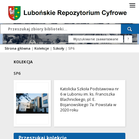
Wyszukiwanie zaawansowane
?
Strona główna
|
Kolekcje
|
Szkoły
|
SP6
KOLEKCJA
SP6
Katolicka Szkoła Podstawowa nr
6 w Luboniu im. ks. Franciszka
Blachnickiego, pl. E.
Bojanowskiego 7a. Powstała w
2020 roku
Przeszukaj kolekcję