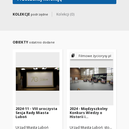
KOLEKCJE
Kolekcji (0)
podrzędne
OBIEKTY
ostatnio dodane
Filmowe życiorysy.pl
2024-11 - VIII uroczysta
2024 - Międzyszkolny
Sz
Sesja Rady Miasta
Konkurs Wiedzy o
Lu
Luboń
Historii i
his
Współczesności Miasta
LUBOŃ – z okazji 70-
Urząd Miasta Luboń
Urząd Miasta Luboń
stowarzyszenie
RH
lecia