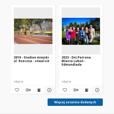
2019 - Stadion miejski
2023 - Dni Patrona
20
ul. Rzeczna - otwarcie
Miasta Luboń -
Mi
Edmundiada
w 
zdjęcia
zdjęcia
zdj
Więcej ostatnio dodanych