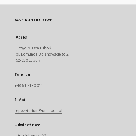
DANE KONTAKTOWE
Adres
Urząd Miasta Luboń
pl. Edmunda Bojanowskiego 2
62-030 Luboń
Telefon
+48 61 8130 011
E-Mail
repozytorium@umlubon.pl
Odwiedź nas!
http://lubon.pl