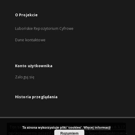
O Projekcie
Lubońskie Repozytorium Cyfrowe
Dane kontaktowe
Konto użytkownika
Zaloguj się
Historia przeglądania
Ten serwis działa dzięki oprogramowaniu
DInGO dLibra 6.3.17
Ta strona wykorzystuje pliki 'cookies'.
Więcej informacji
opracowanemu przez
Poznańskie Centrum Superkomputerowo-
Rozumiem