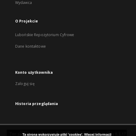
Wydawca
O Projekcie
Lubońskie Repozytorium Cyfrowe
Dane kontaktowe
Konto użytkownika
Zaloguj się
Historia przeglądania
Ten serwis działa dzięki oprogramowaniu
DInGO dLibra 6.3.17
Ta strona wykorzystuje pliki 'cookies'.
Więcej informacji