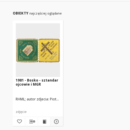
OBIEKTY
najczęściej oglądane
1981 - Bosko - sztandar
ojcowie i MGR
RHML
autor zdjecia: Piotr Ruszkowski
zdjęcie