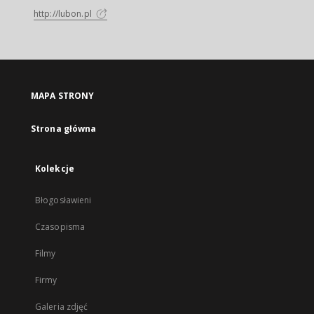
http://lubon.pl
MAPA STRONY
Strona główna
Kolekcje
Błogosławieni
Czasopisma
Filmy
Firmy
Galeria zdjęć