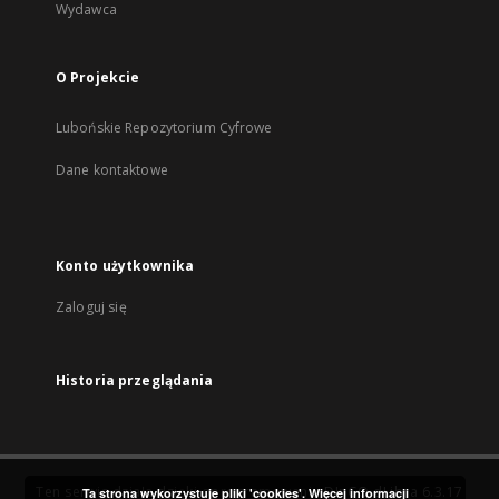
Wydawca
O Projekcie
Lubońskie Repozytorium Cyfrowe
Dane kontaktowe
Konto użytkownika
Zaloguj się
Historia przeglądania
Ten serwis działa dzięki oprogramowaniu
DInGO dLibra 6.3.17
Ta strona wykorzystuje pliki 'cookies'.
Więcej informacji