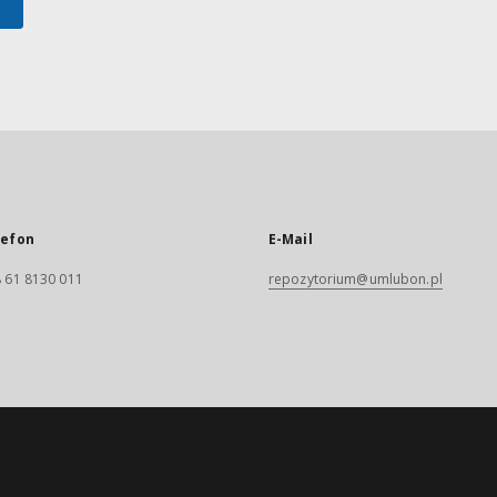
lefon
E-Mail
 61 8130 011
repozytorium@umlubon.pl