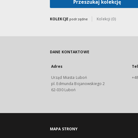
Przeszukaj kolekcję
KOLEKCJE
Kolekcji (0)
podrzędne
DANE KONTAKTOWE
Adres
Te
Urząd Miasta Luboń
+48
pl. Edmunda Bojanowskiego 2
62-030 Luboń
MAPA STRONY