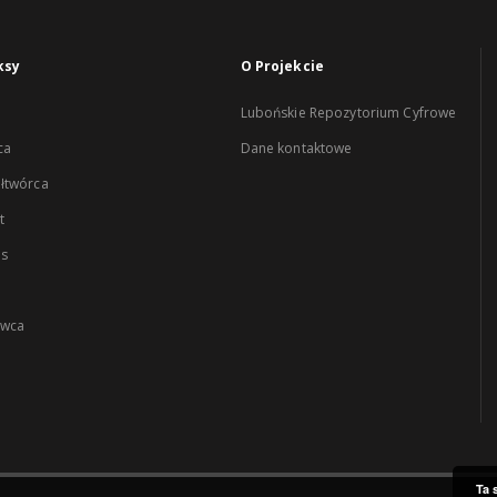
ksy
O Projekcie
Lubońskie Repozytorium Cyfrowe
ca
Dane kontaktowe
łtwórca
t
es
wca
Ta 