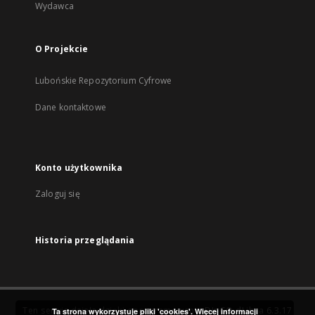
Wydawca
O Projekcie
Lubońskie Repozytorium Cyfrowe
Dane kontaktowe
Konto użytkownika
Zaloguj się
Historia przeglądania
Ten serwis działa dzięki oprogramowaniu
DInGO dLibra 6.3.17
Ta strona wykorzystuje pliki 'cookies'.
Więcej informacji