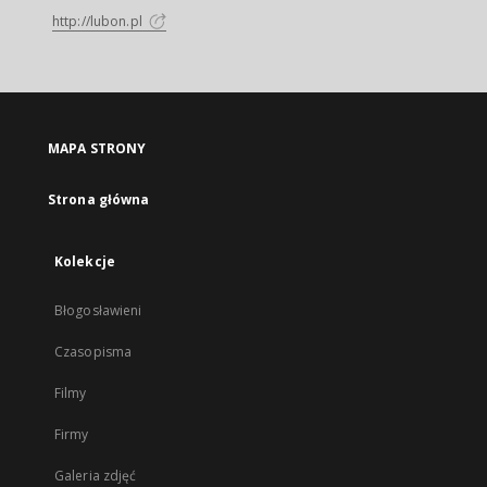
http://lubon.pl
MAPA STRONY
Strona główna
Kolekcje
Błogosławieni
Czasopisma
Filmy
Firmy
Galeria zdjęć