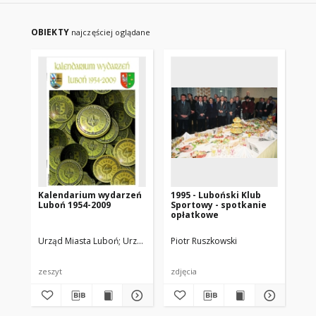
OBIEKTY
najczęściej oglądane
Kalendarium wydarzeń
1995 - Luboński Klub
199
Luboń 1954-2009
Sportowy - spotkanie
Mi
opłatkowe
Urząd Miasta Luboń
Urząd Miasta Luboń i Biblioteka Miejska
Piotr Ruszkowski
Pio
zeszyt
zdjęcia
zdj