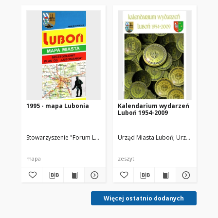
1995 - mapa Lubonia
Kalendarium wydarzeń
Ma
Luboń 1954-2009
dy
ro
Pu
Stowarzyszenie "Forum Lubońskie"
Urząd Miasta Luboń
Urząd Miasta L
Sto
mapa
zeszyt
ma
Więcej ostatnio dodanych