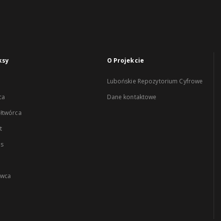
ksy
O Projekcie
Lubońskie Repozytorium Cyfrowe
ca
Dane kontaktowe
łtwórca
t
es
wca