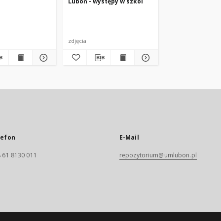
Luboń - występy w szkol
zdjęcia
lefon
E-Mail
 61 8130 011
repozytorium@umlubon.pl