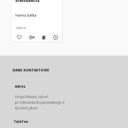
krwiodawcza
Hanna Siatka
zdjęcia
DANE KONTAKTOWE
Adres
Urząd Miasta Luboń
pl. Edmunda Bojanowskiego 2
62-030 Luboń
Telefon