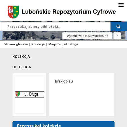
Wyszukiwanie zaawansowane
?
Strona główna
|
Kolekcje
|
Miejsca
|
ul. Długa
KOLEKCJA
UL. DŁUGA
Brak opisu
Przeszukaj kolekcję