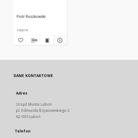
Piotr Ruszkowski
zdjęcia
DANE KONTAKTOWE
Adres
Urząd Miasta Luboń
pl. Edmunda Bojanowskiego 2
62-030 Luboń
Telefon