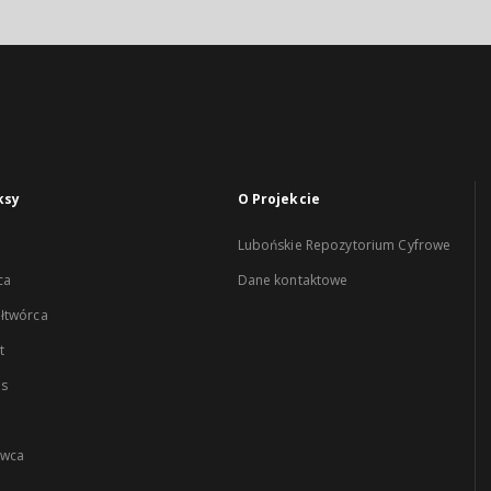
ksy
O Projekcie
Lubońskie Repozytorium Cyfrowe
ca
Dane kontaktowe
łtwórca
t
es
wca