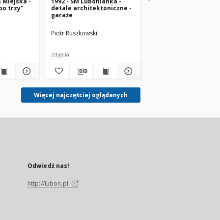
a Miejska -
1992 - SM Lubonianka -
1994 - ul. Poniatowsk
po trzy"
detale architektoniczne -
14
garaże
Piotr Ruszkowski
Piotr Ruszkowski
zdjęcia
zdjęcie
Więcej najczęściej oglądanych
Odwiedź nas!
http://lubon.pl