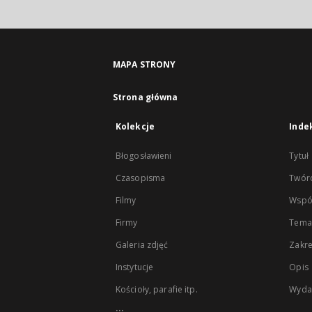
MAPA STRONY
Strona główna
Kolekcje
Inde
Błogosławieni
Tytuł
Czasopisma
Twór
Filmy
Wspó
Firmy
Tema
Galeria zdjęć
Zakr
Instytucje
Opis
Kościoły, parafie itp.
Wyda
...