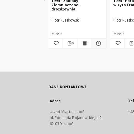
1994 - Zakłady
1994 - Para
Ziemniaczane -
wizyta Fr
drożdżownia
Piotr Ruszkowski
Piotr Ruszk
zdjęcia
zdjęcia
DANE KONTAKTOWE
Adres
Te
Urząd Miasta Luboń
+48
pl. Edmunda Bojanowskiego 2
62-030 Luboń