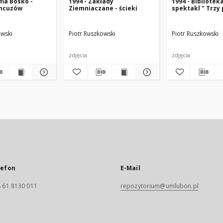
fia Bosko -
1994 - Zakłady
1994 - Bibliotek
ancuzów
Ziemniaczane - ścieki
spektakl " Trzy 
owski
Piotr Ruszkowski
Piotr Ruszkowski
zdjęcia
zdjęcia
lefon
E-Mail
 61 8130 011
repozytorium@umlubon.pl