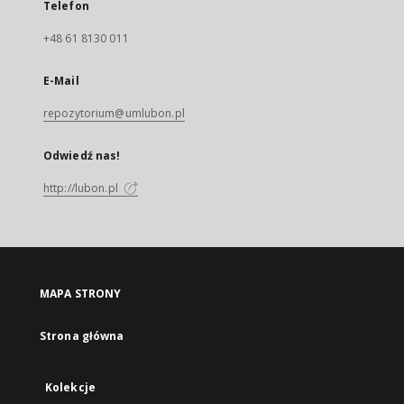
Telefon
+48 61 8130 011
E-Mail
repozytorium@umlubon.pl
Odwiedź nas!
http://lubon.pl
MAPA STRONY
Strona główna
Kolekcje