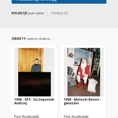
KOLEKCJE
Kolekcji (0)
podrzędne
OBIEKTY
ostatnio dodane
1998 - SP3 - Szczepaniak
1998 - Matecki Benon -
199
Andrzej
gwiazdor
mo
Piotr Ruszkowski
Piotr Ruszkowski
Pio