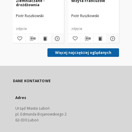
Ziemniaczane -
wizyta Francuzów
Zi
drożdżownia
Piotr Ruszkowski
Piotr Ruszkowski
Pio
zdjęcia
zdjęcia
zdj
Więcej najczęściej oglądanych
DANE KONTAKTOWE
Adres
Urząd Miasta Luboń
pl. Edmunda Bojanowskiego 2
62-030 Luboń