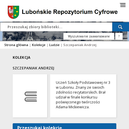
Wyszukiwanie zaawansowane
?
Strona główna
|
Kolekcje
|
Ludzie
|
Szczepaniak Andrzej
KOLEKCJA
SZCZEPANIAK ANDRZEJ
Uczeń Szkoły Podstawowej nr 3
w Luboniu. Znany ze swoich
zdolności recytatorskich. Brał
udział w finale konkursu
poświęconego twórczości
Adama Mickiewicza.
Przeszukaj kolekcję