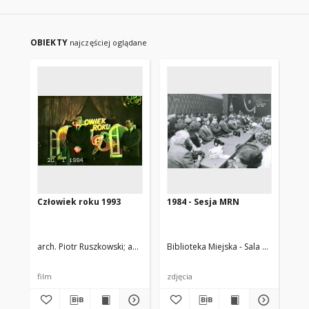
OBIEKTY
najczęściej oglądane
Człowiek roku 1993
1984 - Sesja MRN
198
ze
arch. Piotr Ruszkowski
autor nieznany
Biblioteka Miejska - Sala Historii Mia
Bib
film
zdjęcia
zdj