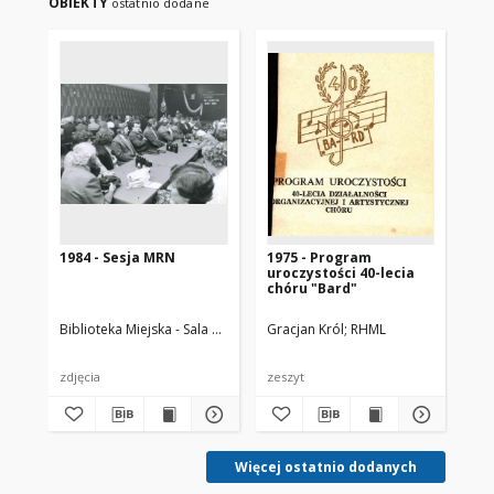
OBIEKTY
ostatnio dodane
1984 - Sesja MRN
1975 - Program
198
uroczystości 40-lecia
ze
chóru "Bard"
Biblioteka Miejska - Sala Historii Miasta
Gracjan Król
autor zdjęć: Zygmunt Ceglar
RHML
Bib
zdjęcia
zeszyt
zdj
Więcej ostatnio dodanych