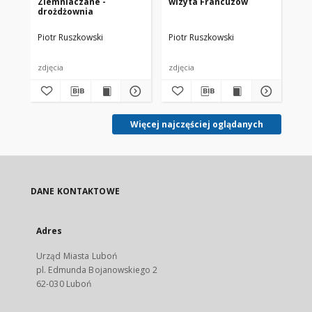
Ziemniaczane -
wizyta Francuzów
Zi
drożdżownia
Piotr Ruszkowski
Piotr Ruszkowski
Pio
zdjęcia
zdjęcia
zdj
Więcej najczęściej oglądanych
DANE KONTAKTOWE
Adres
Urząd Miasta Luboń
pl. Edmunda Bojanowskiego 2
62-030 Luboń