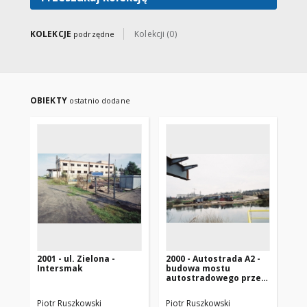
KOLEKCJE
Kolekcji (0)
podrzędne
OBIEKTY
ostatnio dodane
2001 - ul. Zielona -
2000 - Autostrada A2 -
200
Intersmak
budowa mostu
bu
autostradowego przez
ko
Wartę
et
Piotr Ruszkowski
Piotr Ruszkowski
Pio