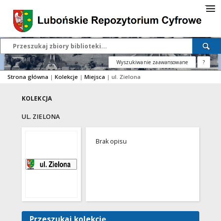
Wyszukiwanie zaawansowane
?
Strona główna
|
Kolekcje
|
Miejsca
|
ul. Zielona
KOLEKCJA
UL. ZIELONA
Brak opisu
Przeszukaj kolekcję