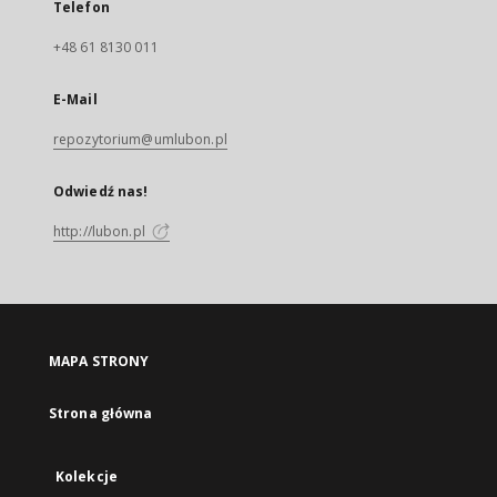
Telefon
+48 61 8130 011
E-Mail
repozytorium@umlubon.pl
Odwiedź nas!
http://lubon.pl
MAPA STRONY
Strona główna
Kolekcje