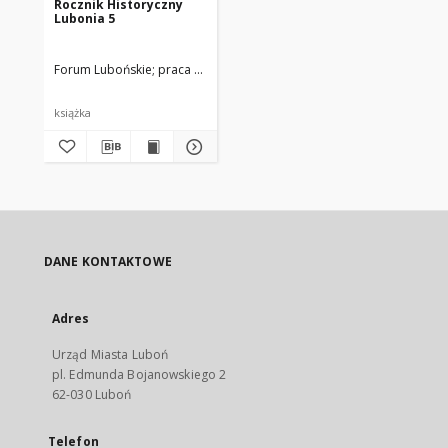
Rocznik Historyczny
Lubonia 5
Forum Lubońskie
praca zbiorowa pod red. Piotr P. Ruszkowski
książka
DANE KONTAKTOWE
Adres
Urząd Miasta Luboń
pl. Edmunda Bojanowskiego 2
62-030 Luboń
Telefon