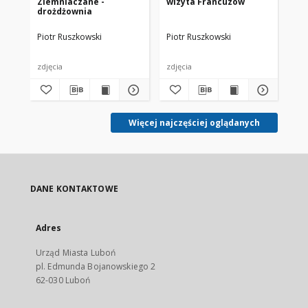
Ziemniaczane -
wizyta Francuzów
Zi
drożdżownia
Piotr Ruszkowski
Piotr Ruszkowski
Pio
zdjęcia
zdjęcia
zdj
Więcej najczęściej oglądanych
DANE KONTAKTOWE
Adres
Urząd Miasta Luboń
pl. Edmunda Bojanowskiego 2
62-030 Luboń