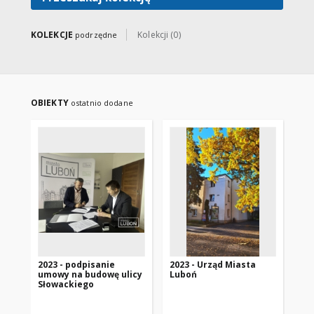
KOLEKCJE
Kolekcji (0)
podrzędne
OBIEKTY
ostatnio dodane
2023 - podpisanie
2023 - Urząd Miasta
202
umowy na budowę ulicy
Luboń
ro
Słowackiego