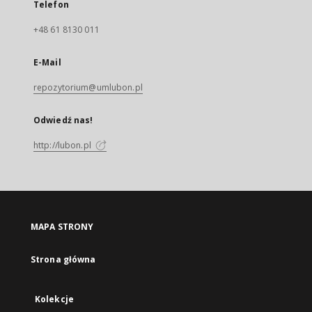
Telefon
+48 61 8130 011
E-Mail
repozytorium@umlubon.pl
Odwiedź nas!
http://lubon.pl
MAPA STRONY
Strona główna
Kolekcje