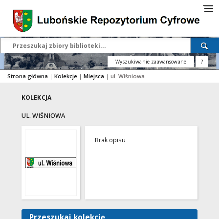
Wyszukiwanie zaawansowane
?
Strona główna
|
Kolekcje
|
Miejsca
|
ul. Wiśniowa
KOLEKCJA
UL. WIŚNIOWA
Brak opisu
Przeszukaj kolekcję