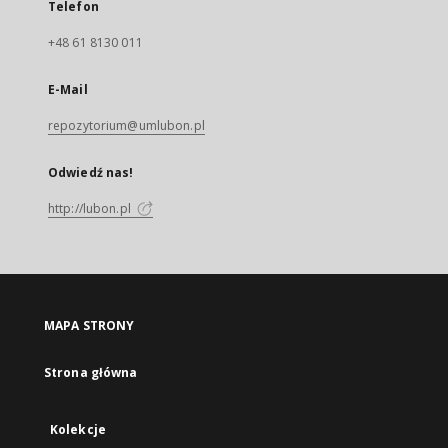
Telefon
+48 61 8130 011
E-Mail
repozytorium@umlubon.pl
Odwiedź nas!
http://lubon.pl
MAPA STRONY
Strona główna
Kolekcje