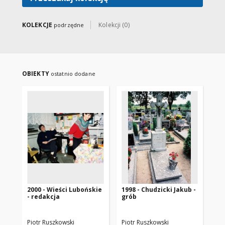
Z wykształcenia politolog.
Ukończyła Uniwersytet Adama
Mickiewicza w Poznaniu na
KOLEKCJE
Kolekcji (0)
podrzędne
Wydziale Nauk Społecznych.
Kierunek nauki polityczne,
specjalność dziennikarska.
Współautorka ksiązki "Rocznik
Historyczny Lubonia - tom1"
(2011r.).
OBIEKTY
ostatnio dodane
2000 - Wieści Lubońskie
1998 - Chudzicki Jakub -
19
- redakcja
grób
Piotr Ruszkowski
Piotr Ruszkowski
Pio