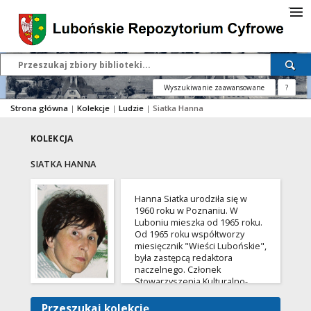
Wyszukiwanie zaawansowane
?
Strona główna
|
Kolekcje
|
Ludzie
|
Siatka Hanna
KOLEKCJA
SIATKA HANNA
Hanna Siatka urodziła się w
1960 roku w Poznaniu. W
Luboniu mieszka od 1965 roku.
Od 1965 roku współtworzy
miesięcznik "Wieści Lubońskie",
była zastępcą redaktora
naczelnego. Członek
Stowarzyszenia Kulturalno-
Oświatowego "Forum
Lubońskie" i sekretarz Zarządu.
Przeszukaj kolekcję