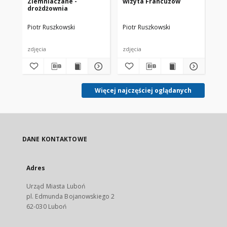
Ziemniaczane -
wizyta Francuzów
Zi
drożdżownia
Piotr Ruszkowski
Piotr Ruszkowski
Pio
zdjęcia
zdjęcia
zdj
Więcej najczęściej oglądanych
DANE KONTAKTOWE
Adres
Urząd Miasta Luboń
pl. Edmunda Bojanowskiego 2
62-030 Luboń