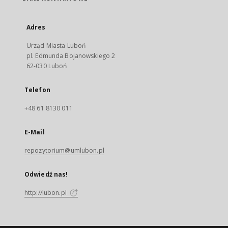
Adres
Urząd Miasta Luboń
pl. Edmunda Bojanowskiego 2
62-030 Luboń
Telefon
+48 61 8130 011
E-Mail
repozytorium@umlubon.pl
Odwiedź nas!
http://lubon.pl