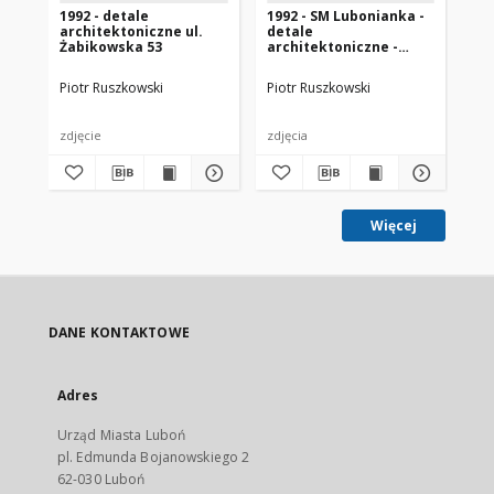
1992 - detale
1992 - SM Lubonianka -
199
architektoniczne ul.
detale
- d
Żabikowska 53
architektoniczne -
ar
garaże
Piotr Ruszkowski
Piotr Ruszkowski
Pio
zdjęcie
zdjęcia
zdj
Więcej
DANE KONTAKTOWE
Adres
Urząd Miasta Luboń
pl. Edmunda Bojanowskiego 2
62-030 Luboń