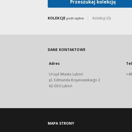
Przeszukaj kolekcję
KOLEKCJE
Kolekcji (0)
podrzędne
DANE KONTAKTOWE
Adres
Te
Urząd Miasta Luboń
+48
pl. Edmunda Bojanowskiego 2
62-030 Luboń
MAPA STRONY