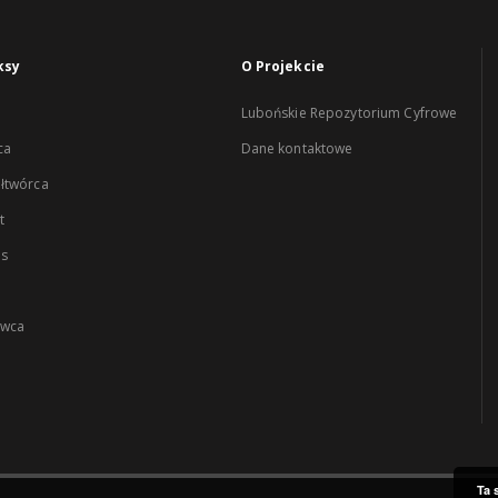
ksy
O Projekcie
Lubońskie Repozytorium Cyfrowe
ca
Dane kontaktowe
łtwórca
t
es
wca
Ta 