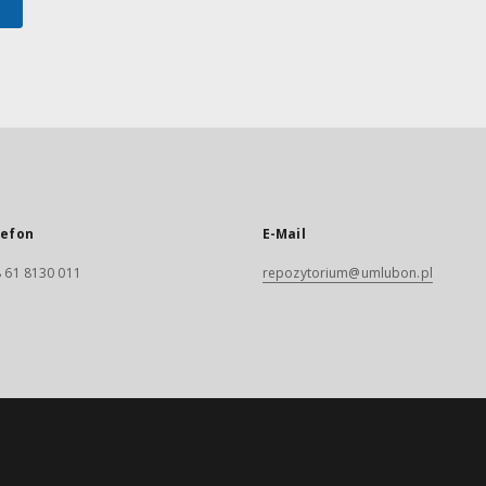
lefon
E-Mail
 61 8130 011
repozytorium@umlubon.pl