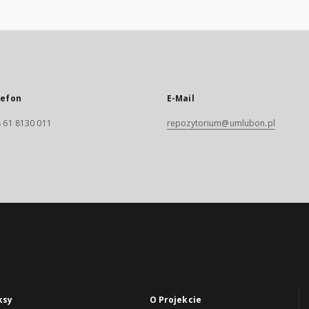
lefon
E-Mail
 61 8130 011
repozytorium@umlubon.pl
ksy
O Projekcie