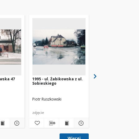
owska 47
1995 - ul. Żabikowska z ul.
1995 - ul. Żabikowska i
Sobieskiego
11 Listopada
Piotr Ruszkowski
Piotr Ruszkowski
zdjęcie
zdjęcia
Więcej