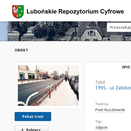
OBIEKT
OPIS
Tytuł:
1995 - ul. Żabik
Twórca:
Piotr Ruszkowski
Pokaż treść
Typ:
zdjęcie
Pobierz